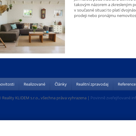
takovým názorem a zkresleným poh
v současné situaci to platí dvojnáso
prodeji nebo pronájmu nemovitost
vitosti
Realizované
Články
Realitní zpravodaj
Reference
 Reality KLIDEM s.r.o., všechna práva vyhrazena |
Povinně zveřejňované in