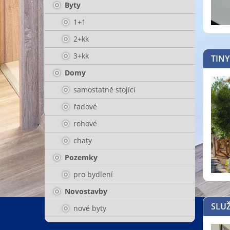
Byty
1+1
2+kk
3+kk
TINY
Domy
samostatně stojící
řadové
rohové
chaty
Pozemky
pro bydlení
Novostavby
SLUŽ
nové byty