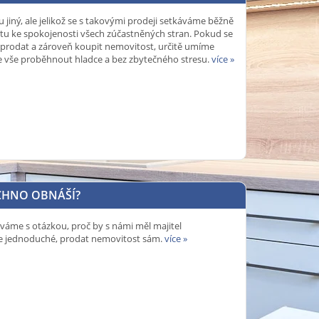
jiný, ale jelikož se s takovými prodeji setkáváme běžně
estu ke spokojenosti všech zúčastněných stran. Pokud se
te prodat a zároveň koupit nemovitost, určitě umíme
e vše proběhnout hladce a bez zbytečného stresu.
více »
ECHNO OBNÁŠÍ?
káváme s otázkou, proč by s námi měl majitel
je jednoduché, prodat nemovitost sám.
více »