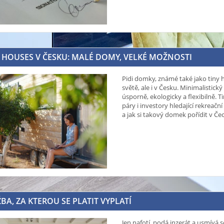
 HOUSES V ČESKU: MALÉ DOMY, VELKÉ MOŽNOSTI
Pidi domky, známé také jako tiny h
světě, ale i v Česku. Minimalistický s
úsporně, ekologicky a flexibilně. 
páry i investory hledající rekreačn
a jak si takový domek pořídit v Č
BA, ZA KTEROU SE PLATIT VYPLATÍ
Jen nafotí, podá inzerát a usmívá s