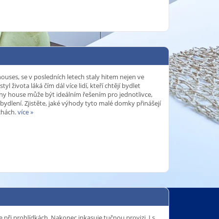
ouses, se v posledních letech staly hitem nejen ve
tyl života láká čím dál více lidí, kteří chtějí bydlet
Tiny house může být ideálním řešením pro jednotlivce,
í bydlení. Zjistěte, jaké výhody tyto malé domky přinášejí
echách.
více »
e při prohlídkách. Nakonec inkasuje tučnou provizi. I s