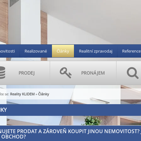
vitosti
Realizované
Články
Realitní zpravodaj
Reference
PRODEJ
PRONÁJEM
te se:
Reality KLIDEM
»
Články
NKY
UJETE PRODAT A ZÁROVEŇ KOUPIT JINOU NEMOVITOST? J
Ý OBCHOD?