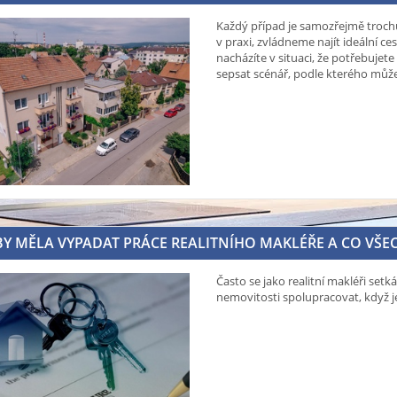
Každý případ je samozřejmě trochu 
v praxi, zvládneme najít ideální c
nacházíte v situaci, že potřebuje
sepsat scénář, podle kterého můž
BY MĚLA VYPADAT PRÁCE REALITNÍHO MAKLÉŘE A CO VŠ
Často se jako realitní makléři set
nemovitosti spolupracovat, když 