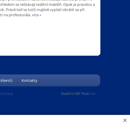
ledem se setkávají realitní makléři. Opak je pravdou a
b. Právě teď se totiž majiteli vyplatí obrátit se při
i na profesionála.
více »
 klientů
Kontakty
formace
Realitní SW
Real
man
×