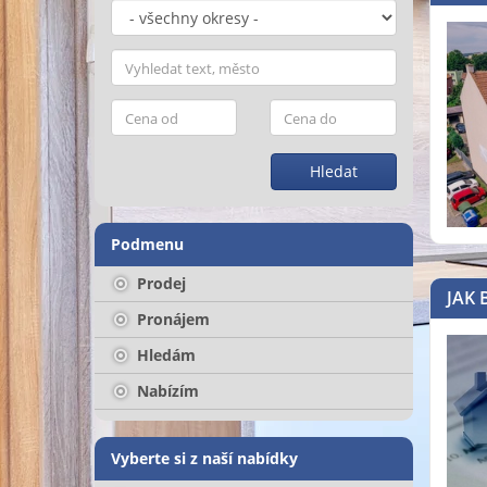
Hledat
Podmenu
Prodej
JAK 
Pronájem
Hledám
Nabízím
Vyberte si z naší nabídky