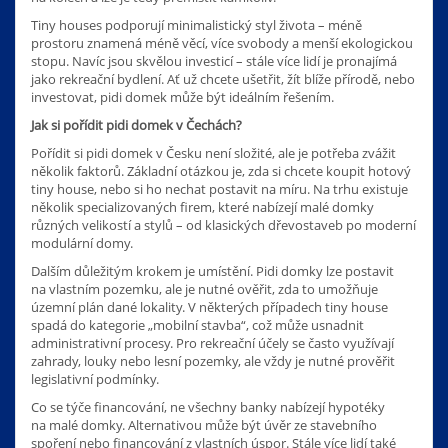
Tiny houses podporují minimalistický styl života – méně
prostoru znamená méně věcí, více svobody a menší ekologickou
stopu. Navíc jsou skvělou investicí – stále více lidí je pronajímá
jako rekreační bydlení. Ať už chcete ušetřit, žít blíže přírodě, nebo
investovat, pidi domek může být ideálním řešením.
Jak si pořídit pidi domek v Čechách?
Pořídit si pidi domek v Česku není složité, ale je potřeba zvážit
několik faktorů. Základní otázkou je, zda si chcete koupit hotový
tiny house, nebo si ho nechat postavit na míru. Na trhu existuje
několik specializovaných firem, které nabízejí malé domky
různých velikostí a stylů – od klasických dřevostaveb po moderní
modulární domy.
Dalším důležitým krokem je umístění. Pidi domky lze postavit
na vlastním pozemku, ale je nutné ověřit, zda to umožňuje
územní plán dané lokality. V některých případech tiny house
spadá do kategorie „mobilní stavba“, což může usnadnit
administrativní procesy. Pro rekreační účely se často využívají
zahrady, louky nebo lesní pozemky, ale vždy je nutné prověřit
legislativní podmínky.
Co se týče financování, ne všechny banky nabízejí hypotéky
na malé domky. Alternativou může být úvěr ze stavebního
spoření nebo financování z vlastních úspor. Stále více lidí také