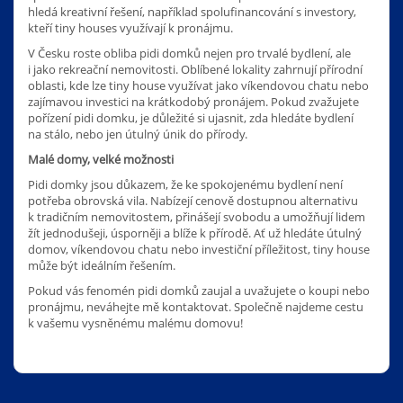
hledá kreativní řešení, například spolufinancování s investory,
kteří tiny houses využívají k pronájmu.
V Česku roste obliba pidi domků nejen pro trvalé bydlení, ale
i jako rekreační nemovitosti. Oblíbené lokality zahrnují přírodní
oblasti, kde lze tiny house využívat jako víkendovou chatu nebo
zajímavou investici na krátkodobý pronájem. Pokud zvažujete
pořízení pidi domku, je důležité si ujasnit, zda hledáte bydlení
na stálo, nebo jen útulný únik do přírody.
Malé domy, velké možnosti
Pidi domky jsou důkazem, že ke spokojenému bydlení není
potřeba obrovská vila. Nabízejí cenově dostupnou alternativu
k tradičním nemovitostem, přinášejí svobodu a umožňují lidem
žít jednodušeji, úsporněji a blíže k přírodě. Ať už hledáte útulný
domov, víkendovou chatu nebo investiční příležitost, tiny house
může být ideálním řešením.
Pokud vás fenomén pidi domků zaujal a uvažujete o koupi nebo
pronájmu, neváhejte mě kontaktovat. Společně najdeme cestu
k vašemu vysněnému malému domovu!