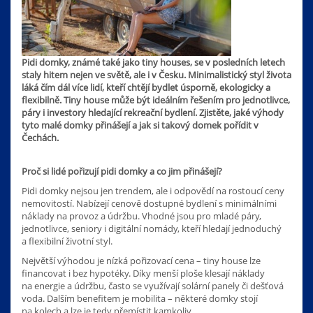
Pidi domky, známé také jako tiny houses, se v posledních letech
staly hitem nejen ve světě, ale i v Česku. Minimalistický styl života
láká čím dál více lidí, kteří chtějí bydlet úsporně, ekologicky a
flexibilně. Tiny house může být ideálním řešením pro jednotlivce,
páry i investory hledající rekreační bydlení. Zjistěte, jaké výhody
tyto malé domky přinášejí a jak si takový domek pořídit v
Čechách.
Proč si lidé pořizují pidi domky a co jim přinášejí?
Pidi domky nejsou jen trendem, ale i odpovědí na rostoucí ceny
nemovitostí. Nabízejí cenově dostupné bydlení s minimálními
náklady na provoz a údržbu. Vhodné jsou pro mladé páry,
jednotlivce, seniory i digitální nomády, kteří hledají jednoduchý
a flexibilní životní styl.
Největší výhodou je nízká pořizovací cena – tiny house lze
financovat i bez hypotéky. Díky menší ploše klesají náklady
na energie a údržbu, často se využívají solární panely či dešťová
voda. Dalším benefitem je mobilita – některé domky stojí
na kolech a lze je tedy přemístit kamkoliv.