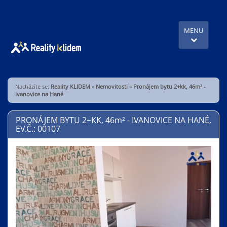
MENU
Nacházíte se:
Reality KLIDEM
»
Nemovitosti
»
Pronájem bytu 2+kk, 46m² -
Ivanovice na Hané
PRONÁJEM BYTU 2+KK, 46
m²
- IVANOVICE NA HANÉ,
EV.Č.: 00107