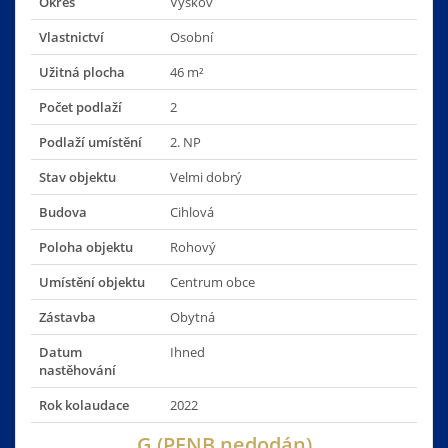
Okres
Vyškov
Vlastnictví
Osobní
Užitná plocha
46 m²
Počet podlaží
2
Podlaží umístění
2. NP
Stav objektu
Velmi dobrý
Budova
Cihlová
Poloha objektu
Rohový
Umístění objektu
Centrum obce
Zástavba
Obytná
Datum
Ihned
nastěhování
Rok kolaudace
2022
G (PENB nedodán)