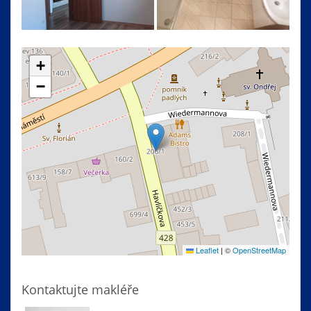
+
−
Leaflet
|
©
OpenStreetMap
Kontaktujte makléře