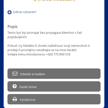
zobraz vybavení
Popis
Tento byt byl pronajat bez propagace klientovi z řad
poptávajících.
Pokud i vy hledáte či chcete nabídnout svoji nemovitost k
prodeji či pronájmu neváhejte se na mne obrátit.
Volejte Irenu Kotolanovou +420 775 859 518
Odeslat e-mailem
Zaslat dotaz
Vytisknout