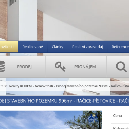
vitosti
Realizované
Články
Realitní zpravodaj
Reference
PRODEJ
PRONÁJEM
te se:
Reality KLIDEM
»
Nemovitosti
»
Prodej stavebního pozemku 996m² - Račice-Pístov
EJ STAVEBNÍHO POZEMKU 996
m²
- RAČICE-PÍSTOVICE - RAČI
Cena
Kategori