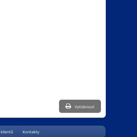
Vytisknout
 klientů
Kontakty