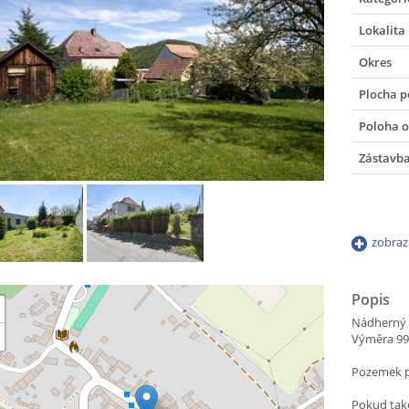
Lokalita
Okres
Plocha 
Poloha o
Zástavb
zobraz
Popis
Nádherný s
Výměra 9
Pozemek pr
Pokud také