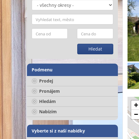
Hledat
Podmenu
Prodej
Pronájem
Hledám
+
Nabízím
−
Vyberte si z naší nabídky