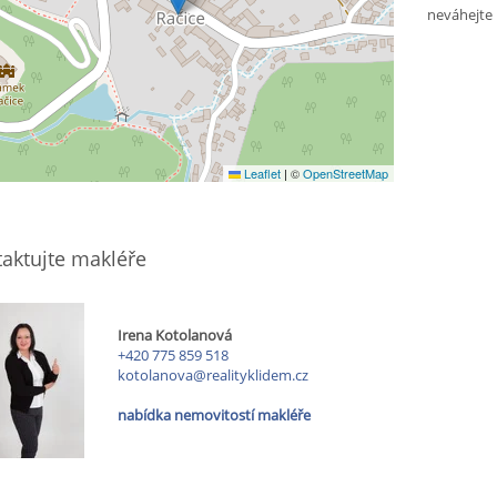
neváhejte
Leaflet
|
©
OpenStreetMap
aktujte makléře
Irena Kotolanová
+420 775 859 518
kotolanova@realityklidem.cz
nabídka nemovitostí makléře