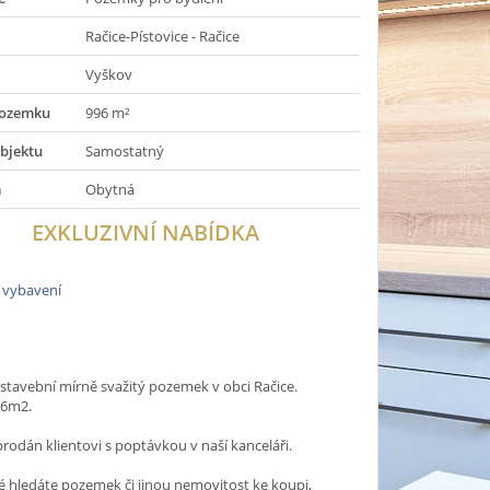
Račice-Pístovice - Račice
Vyškov
pozemku
996 m²
bjektu
Samostatný
a
Obytná
EXKLUZIVNÍ NABÍDKA
 vybavení
tavební mírně svažitý pozemek v obci Račice.
96m2.
odán klientovi s poptávkou v naší kanceláři.
 hledáte pozemek či jinou nemovitost ke koupi,