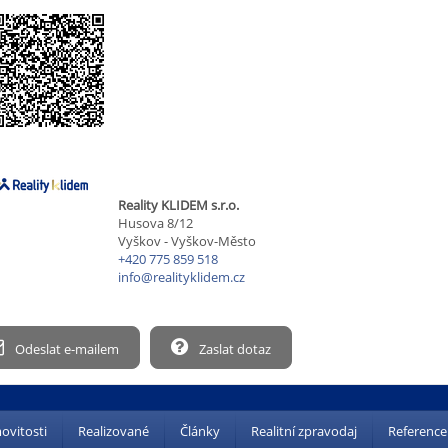
Reality KLIDEM s.r.o.
Husova 8/12
Vyškov - Vyškov-Město
+420 775 859 518
info@realityklidem.cz
Odeslat e-mailem
Zaslat dotaz
vitosti
Realizované
Články
Realitní zpravodaj
Reference