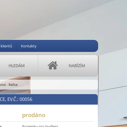
 klientů
Kontakty
HLEDÁM
NABÍZÍM
ice - Račice
CE, EV.Č.: 00056
prodáno
e
Pozemky pro bydlení