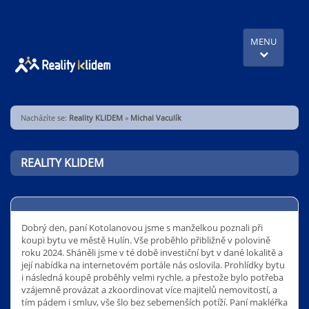
MENU
Nacházíte se:
Reality KLIDEM
»
Michal Vaculík
REALITY KLIDEM
Dobrý den, paní Kotolanovou jsme s manželkou poznali při
koupi bytu ve městě Hulín. Vše proběhlo přibližně v polovině
roku 2024. Sháněli jsme v té době investiční byt v dané lokalitě a
její nabídka na internetovém portále nás oslovila. Prohlídky bytu
i následná koupě proběhly velmi rychle, a přestože bylo potřeba
vzájemně provázat a zkoordinovat více majitelů nemovitostí, a
tím pádem i smluv, vše šlo bez sebemenších potíží. Paní makléřka