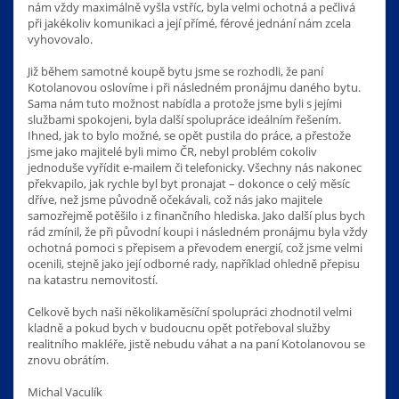
nám vždy maximálně vyšla vstříc, byla velmi ochotná a pečlivá
při jakékoliv komunikaci a její přímé, férové jednání nám zcela
vyhovovalo.
Již během samotné koupě bytu jsme se rozhodli, že paní
Kotolanovou oslovíme i při následném pronájmu daného bytu.
Sama nám tuto možnost nabídla a protože jsme byli s jejími
službami spokojeni, byla další spolupráce ideálním řešením.
Ihned, jak to bylo možné, se opět pustila do práce, a přestože
jsme jako majitelé byli mimo ČR, nebyl problém cokoliv
jednoduše vyřídit e-mailem či telefonicky. Všechny nás nakonec
překvapilo, jak rychle byl byt pronajat – dokonce o celý měsíc
dříve, než jsme původně očekávali, což nás jako majitele
samozřejmě potěšilo i z finančního hlediska. Jako další plus bych
rád zmínil, že při původní koupi i následném pronájmu byla vždy
ochotná pomoci s přepisem a převodem energií, což jsme velmi
ocenili, stejně jako její odborné rady, například ohledně přepisu
na katastru nemovitostí.
Celkově bych naši několikaměsíční spolupráci zhodnotil velmi
kladně a pokud bych v budoucnu opět potřeboval služby
realitního makléře, jistě nebudu váhat a na paní Kotolanovou se
znovu obrátím.
Michal Vaculík