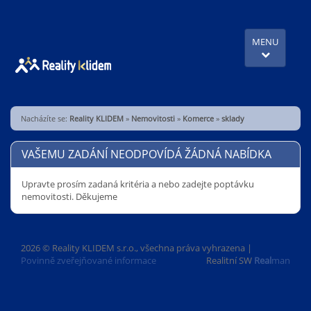
MENU
Nacházíte se:
Reality KLIDEM
»
Nemovitosti
»
Komerce
»
sklady
VAŠEMU ZADÁNÍ NEODPOVÍDÁ ŽÁDNÁ NABÍDKA
Upravte prosím zadaná kritéria a nebo zadejte poptávku
nemovitosti. Děkujeme
2026 © Reality KLIDEM s.r.o., všechna práva vyhrazena |
Povinně zveřejňované informace
Realitní SW
Real
man