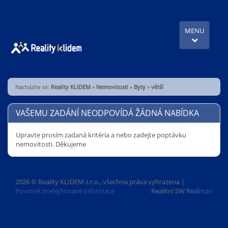
MENU
Nacházíte se:
Reality KLIDEM
»
Nemovitosti
»
Byty
»
větší
VAŠEMU ZADÁNÍ NEODPOVÍDÁ ŽÁDNÁ NABÍDKA
Upravte prosím zadaná kritéria a nebo zadejte poptávku
nemovitosti. Děkujeme
2026 © Reality KLIDEM s.r.o., všechna práva vyhrazena |
Povinně zveřejňované informace
Realitní SW
Real
man